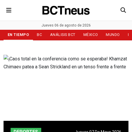
Jueves 06 de agosto de 2026
EN TIEMPO
BC
ANÁLISIS BCT
MÉXICO
MUNDO
D
DEPORTES
Jueves 07 De Mayo 2026