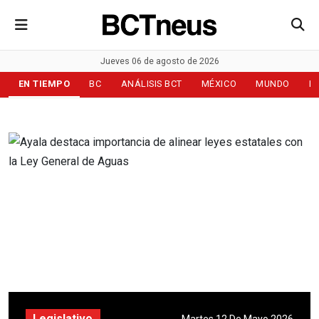
Jueves 06 de agosto de 2026
EN TIEMPO
BC
ANÁLISIS BCT
MÉXICO
MUNDO
D
Legislativo
Martes 12 De Mayo 2026