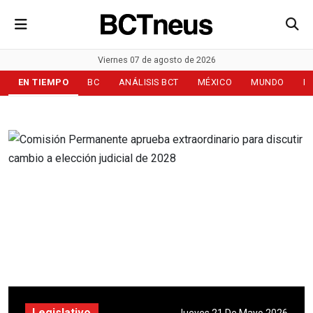
Viernes 07 de agosto de 2026
EN TIEMPO
BC
ANÁLISIS BCT
MÉXICO
MUNDO
D
Legislativo
Jueves 21 De Mayo 2026