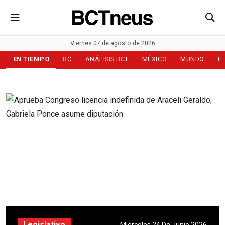
Viernes 07 de agosto de 2026
EN TIEMPO
BC
ANÁLISIS BCT
MÉXICO
MUNDO
D
Legislativo
Miércoles 24 De Junio 2026