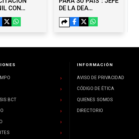
CITACIÓN
PARA SU PAÍS”: JEFE
IL CON
DE LA DEA
ERES
RESPALDA LABOR
UITOS EN
DE OMAR GARCÍA
ANA
HARFUCH
IONES
INFORMACIÓN
EMPO
AVISO DE PRIVACIDAD
CÓDIGO DE ÉTICA
SIS BCT
QUIENES SOMOS
CO
DIRECTORIO
O
RTES