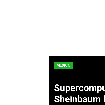
MÉXICO
Supercomput
Sheinbaum i