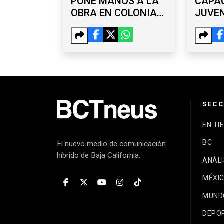
PONE MANOS A LA
CAPA
OBRA EN COLONIAS
JUVEN
DE OTAY, LA MESA Y
TALL
SÁNCHEZ TABOADA
GRAT
TIJU
SECC
EN TI
BC
El nuevo medio de comunicación
híbrido de Baja California.
ANÁLI
MÉXI
MUND
DEPO