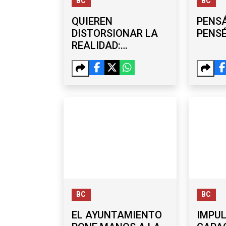
BC
BC
QUIEREN
PENSÁ
DISTORSIONAR LA
PENS
REALIDAD:
BURGUEÑO
DESCARTA
VÍNCULOS
POLÍTICOS CON
CARLOS TORRES
BC
BC
EL AYUNTAMIENTO
IMPU