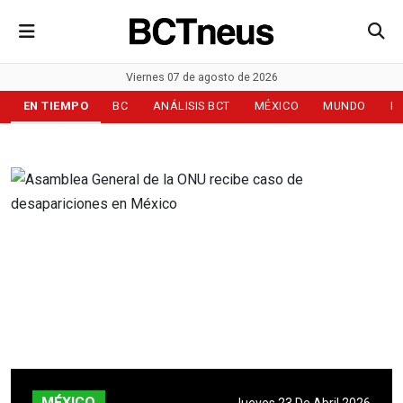
Viernes 07 de agosto de 2026
EN TIEMPO
BC
ANÁLISIS BCT
MÉXICO
MUNDO
D
MÉXICO
Jueves 23 De Abril 2026