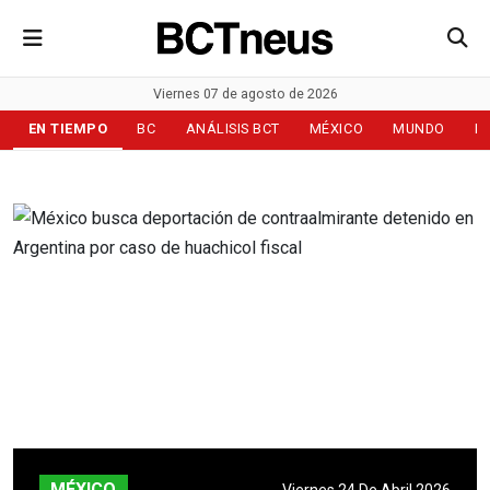
Viernes 07 de agosto de 2026
EN TIEMPO
BC
ANÁLISIS BCT
MÉXICO
MUNDO
D
MÉXICO
Viernes 24 De Abril 2026