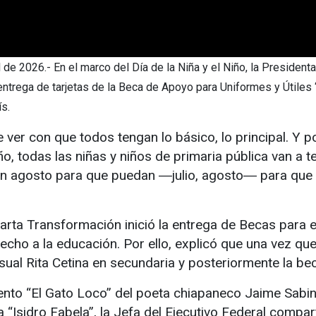
l de 2026.- En el marco del Día de la Niña y el Niño, la Presid
ntrega de tarjetas de la Beca de Apoyo para Uniformes y Útiles “
ís.
e ver con que todos tengan lo básico, lo principal. Y 
, todas las niñas y niños de primaria pública van a ten
en agosto para que puedan ―julio, agosto― para que 
rta Transformación inició la entrega de Becas para e
echo a la educación. Por ello, explicó que una vez que
ual Rita Cetina en secundaria y posteriormente la bec
ento “El Gato Loco” del poeta chiapaneco Jaime Sabi
a “Isidro Fabela”, la Jefa del Ejecutivo Federal compa