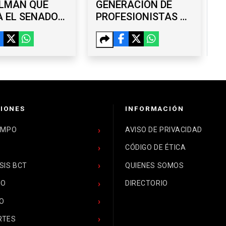
LMÁN QUE
GENERACIÓN DE
 EL SENADO
PROFESIONISTAS DE
FRENAR A
BC TOMA FORMA;
 Y A LOS
MÁS DE 115 MIL
BLICANOS
ESTUDIAN UNA
LICENCIATURA
IONES
INFORMACIÓN
EMPO
AVISO DE PRIVACIDAD
CÓDIGO DE ÉTICA
SIS BCT
QUIENES SOMOS
CO
DIRECTORIO
O
RTES