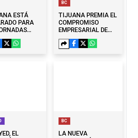
BC
ANA ESTÁ
TIJUANA PREMIA EL
ARADO PARA
COMPROMISO
JORNADAS
EMPRESARIAL DE
ALES DE 40
TIDI POSEY CON
S?
DISTINTIVO ACORDE
SARIOS Y
RMEX
IZAN RETOS
O
BC
YED, EL
LA NUEVA