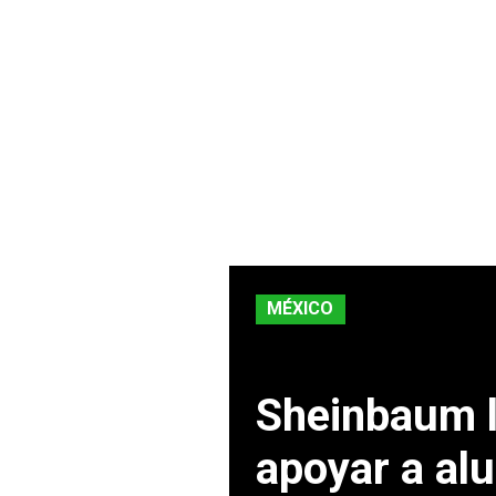
MÉXICO
Sheinbaum l
apoyar a al