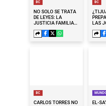
BC
BC
NO SOLO SE TRATA
¿TIJU
DE LEYES: LA
PREP
JUSTICIA FAMILIAR
LAS 
EN BC SEGUIRÁ
LABOR
CONTANDO CON
HORA
PSICOLOGÍA
EMPRE
COPA
ANAL
BC
MUND
CARLOS TORRES NO
EL-SA