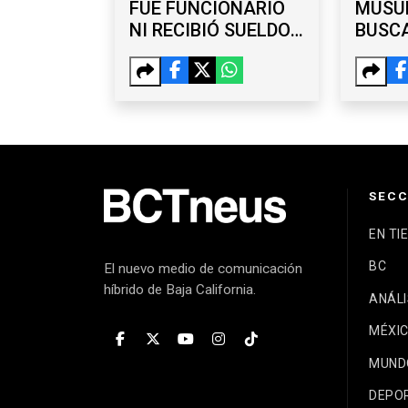
FUE FUNCIONARIO
MUSU
NI RECIBIÓ SUELDO
BUSCA
DEL
PARA 
AYUNTAMIENTO,
TRUMP
AFIRMA BURGUEÑO
REPU
SECC
EN TI
BC
El nuevo medio de comunicación
híbrido de Baja California.
ANÁLI
MÉXI
MUND
DEPO