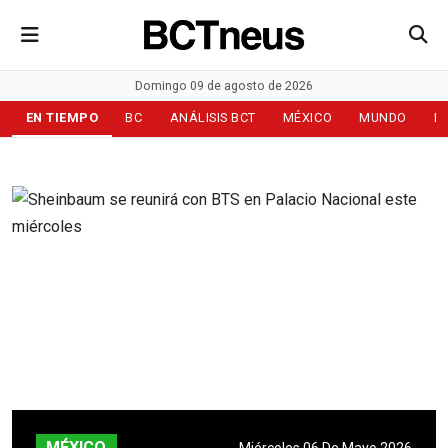
Domingo 09 de agosto de 2026
EN TIEMPO
BC
ANÁLISIS BCT
MÉXICO
MUNDO
D
MÉXICO
Miércoles 06 De Mayo 2026