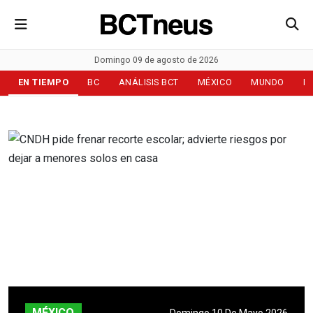
Domingo 09 de agosto de 2026
EN TIEMPO
BC
ANÁLISIS BCT
MÉXICO
MUNDO
D
MÉXICO
Domingo 10 De Mayo 2026