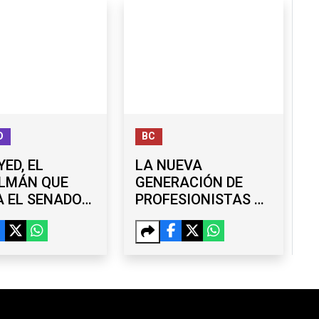
IZAN RETOS
O
BC
YED, EL
LA NUEVA
LMÁN QUE
GENERACIÓN DE
 EL SENADO
PROFESIONISTAS DE
FRENAR A
BC TOMA FORMA;
 Y A LOS
MÁS DE 115 MIL
BLICANOS
ESTUDIAN UNA
LICENCIATURA