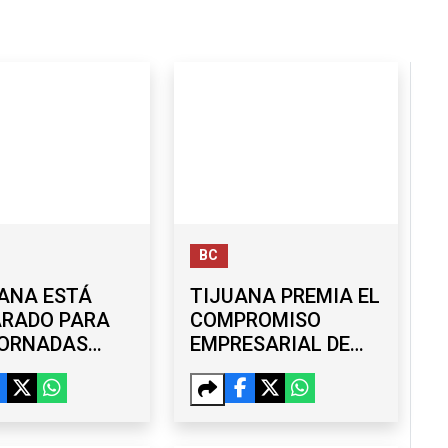
BC
ANA ESTÁ
TIJUANA PREMIA EL
ARADO PARA
COMPROMISO
JORNADAS
EMPRESARIAL DE
ALES DE 40
TIDI POSEY CON
S?
DISTINTIVO ACORDE
SARIOS Y
RMEX