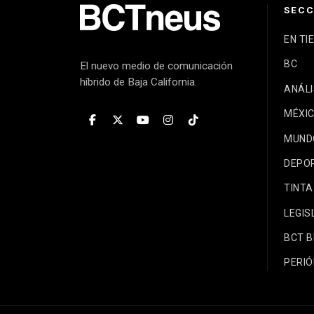
SECC
EN TI
BC
El nuevo medio de comunicación
híbrido de Baja California.
ANÁLI
MÉXI
MUND
DEPO
TINTA
LEGIS
BCT 
PERIÓ