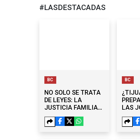
#LASDESTACADAS
BC
BC
NO SOLO SE TRATA
¿TIJU
DE LEYES: LA
PREP
JUSTICIA FAMILIAR
LAS 
EN BC SEGUIRÁ
LABOR
CONTANDO CON
HORA
PSICOLOGÍA
EMPRE
COPA