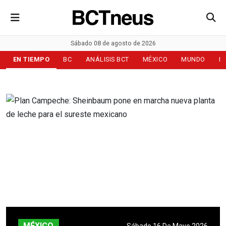
Sábado 08 de agosto de 2026
EN TIEMPO
BC
ANÁLISIS BCT
MÉXICO
MUNDO
D
MÉXICO
Sábado 16 De Mayo 2026