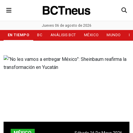
Jueves 06 de agosto de 2026
EN TIEMPO
BC
ANÁLISIS BCT
MÉXICO
MUNDO
D
MÉXICO
Sábado 16 De Mayo 2026