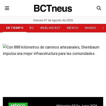
Viernes 07 de agosto de 2026
EN TIEMPO
BC
ANÁLISIS BCT
MÉXICO
MUNDO
D
MÉXICO
Miércoles 03 De Junio 2026