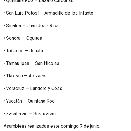
•⁠ ⁠Quintana Roo — Lázaro Cárdenas
•⁠ ⁠San Luis Potosí — Armadillo de los Infante
•⁠ ⁠Sinaloa — Juan José Ríos
•⁠ ⁠Sonora — Oquitoa
•⁠ ⁠Tabasco — Jonuta
•⁠ ⁠Tamaulipas — San Nicolás
•⁠ ⁠Tlaxcala — Apizaco
•⁠ ⁠Veracruz — Landero y Coss
•⁠ ⁠Yucatán — Quintana Roo
•⁠ ⁠Zacatecas — Susticacán
Asambleas realizadas este domingo 7 de junio: