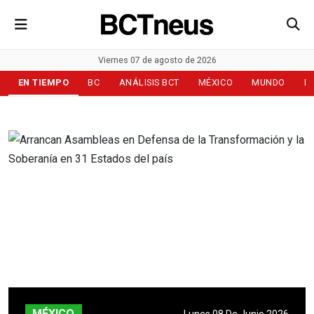
Viernes 07 de agosto de 2026
EN TIEMPO
BC
ANÁLISIS BCT
MÉXICO
MUNDO
D
MÉXICO
Lunes 08 De Junio 2026