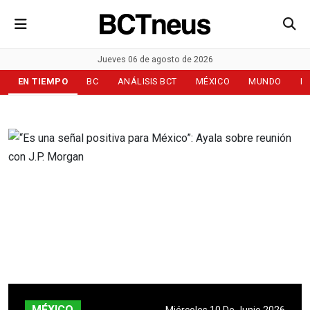
Jueves 06 de agosto de 2026
EN TIEMPO
BC
ANÁLISIS BCT
MÉXICO
MUNDO
D
MÉXICO
Miércoles 10 De Junio 2026