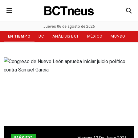
Jueves 06 de agosto de 2026
EN TIEMPO
BC
ANÁLISIS BCT
MÉXICO
MUNDO
D
MÉXICO
Viernes 12 De Junio 2026