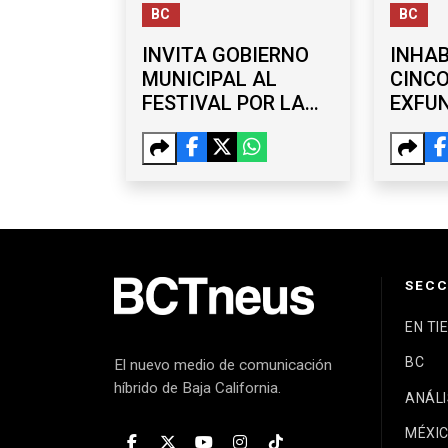
BC
BC
INVITA GOBIERNO
INHAB
MUNICIPAL AL
CINC
FESTIVAL POR LA
EXFU
JUVENTUD EN EL
DEL 
PARQUE MORELOS
DE TI
AÑO
SECC
EN TI
BC
El nuevo medio de comunicación
híbrido de Baja California.
ANÁLI
MÉXI