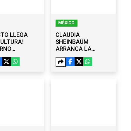
MÉXICO
STO LLEGA
CLAUDIA
ULTURA!
SHEINBAUM
ERNO
ARRANCA LA
CIPAL
JORNADA
ENTA AGENDA
NACIONAL DE
TODA LA
REFORESTACIÓN
IA
2026 Y PROPONE
RENOMBRAR EL
PASO DE CORTÉS