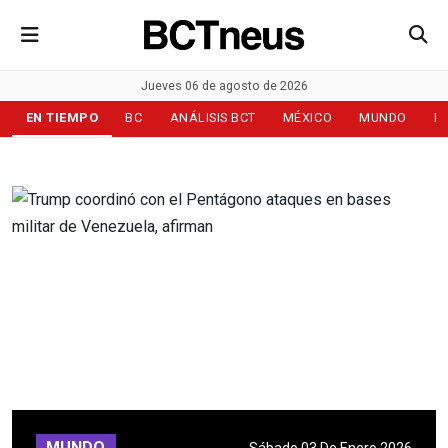
Jueves 06 de agosto de 2026
EN TIEMPO
BC
ANÁLISIS BCT
MÉXICO
MUNDO
D
MUNDO
Sábado 03 De Enero 2026