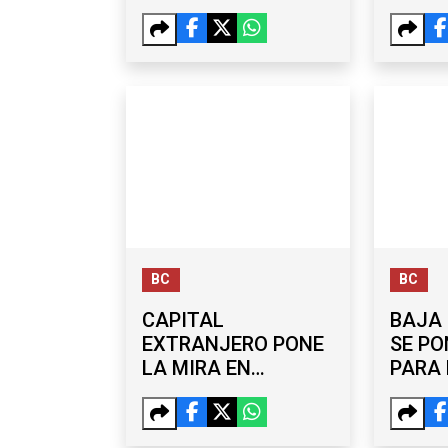
SHEINBAUM
MEJO
DEFIENDE EL
TERC
LEGADO DE LA 4T
BC
BC
CAPITAL
BAJA 
EXTRANJERO PONE
SE PO
LA MIRA EN
PARA 
TIJUANA: 270.2 MDD
CLAS
EN EXPANSIÓN
INDUSTRIAL