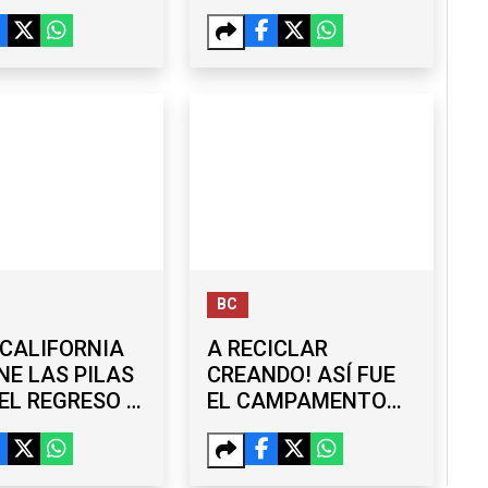
RAS EN LA
AVANZA ‘TIJUANA:
ERA ETAPA
CIUDAD LIMPIA’
BC
CALIFORNIA
A RECICLAR
NE LAS PILAS
CREANDO! ASÍ FUE
EL REGRESO A
EL CAMPAMENTO
ES
QUE UNIÓ ARTE Y
CONCIENCIA
AMBIENTAL