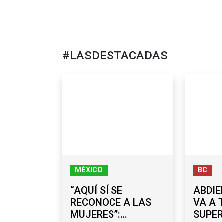
#LASDESTACADAS
MÉXICO
BC
“AQUÍ SÍ SE
ABDIE
RECONOCE A LAS
VA A 
MUJERES”:
SUPE