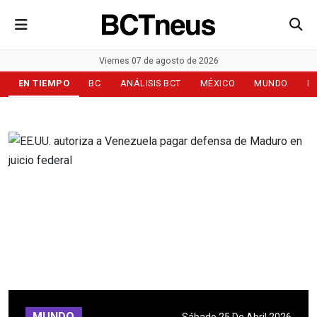
Viernes 07 de agosto de 2026
EN TIEMPO
BC
ANÁLISIS BCT
MÉXICO
MUNDO
D
MUNDO
Sábado 25 De Abril 2026