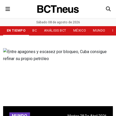
Sábado 08 de agosto de 2026
EN TIEMPO
BC
ANÁLISIS BCT
MÉXICO
MUNDO
D
MUNDO
Martes 28 De Abril 2026