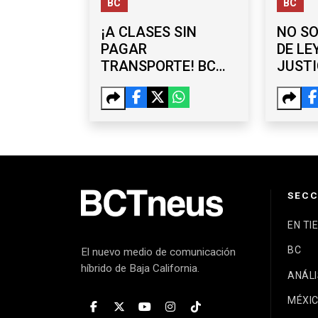
BC
BC
¡A CLASES SIN
NO SO
PAGAR
DE LE
TRANSPORTE! BC
JUSTI
FORTALECE
EN BC
PROGRAMA PARA
CONT
ESTUDIANTES
PSICO
SECC
EN TI
BC
El nuevo medio de comunicación
híbrido de Baja California.
ANÁLI
MÉXI