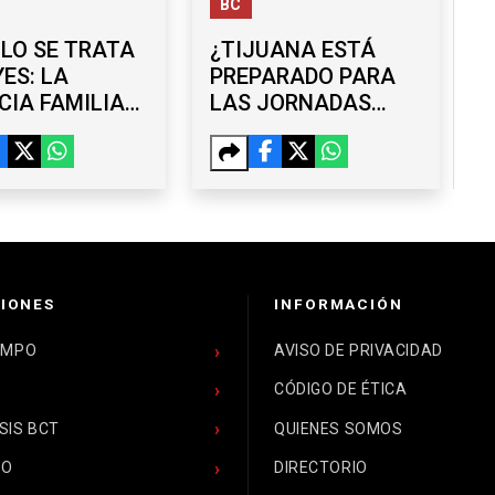
BC
LO SE TRATA
¿TIJUANA ESTÁ
YES: LA
PREPARADO PARA
CIA FAMILIAR
LAS JORNADAS
 SEGUIRÁ
LABORALES DE 40
ANDO CON
HORAS?
LOGÍA
EMPRESARIOS Y
COPARMEX
ANALIZAN RETOS
IONES
INFORMACIÓN
EMPO
AVISO DE PRIVACIDAD
CÓDIGO DE ÉTICA
SIS BCT
QUIENES SOMOS
CO
DIRECTORIO