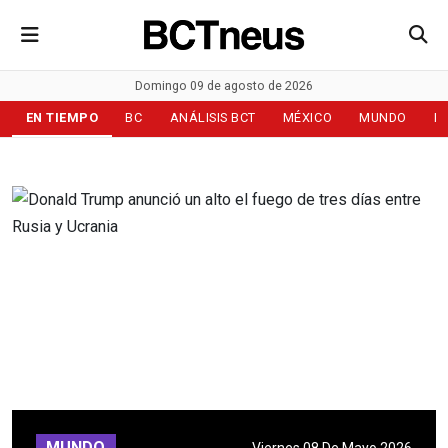
Domingo 09 de agosto de 2026
EN TIEMPO
BC
ANÁLISIS BCT
MÉXICO
MUNDO
D
MUNDO
Viernes 08 De Mayo 2026