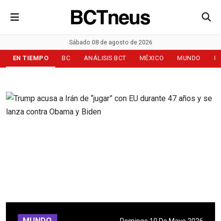
Sábado 08 de agosto de 2026
EN TIEMPO
BC
ANÁLISIS BCT
MÉXICO
MUNDO
D
MUNDO
Domingo 10 De Mayo 2026