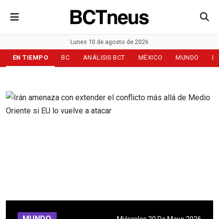
Lunes 10 de agosto de 2026
EN TIEMPO
BC
ANÁLISIS BCT
MÉXICO
MUNDO
D
MUNDO
Miércoles 20 De Mayo 2026