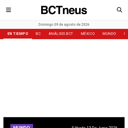
Domingo 09 de agosto de 2026
EN TIEMPO
BC
ANÁLISIS BCT
MÉXICO
MUNDO
D
MUNDO
Sábado 13 De Junio 2026