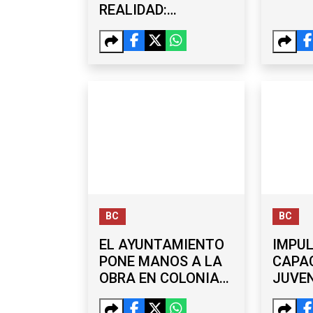
REALIDAD:
BURGUEÑO
DESCARTA
VÍNCULOS
POLÍTICOS CON
CARLOS TORRES
BC
BC
EL AYUNTAMIENTO
IMPU
PONE MANOS A LA
CAPA
OBRA EN COLONIAS
JUVEN
DE OTAY, LA MESA Y
TALL
SÁNCHEZ TABOADA
GRAT