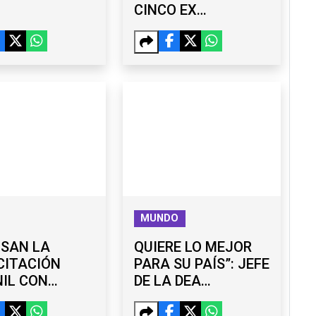
CINCO EX
FUNCIONARIOS DEL
GOBIERNO DE
MONSERRAT
CABALLERO
MUNDO
LSAN LA
QUIERE LO MEJOR
CITACIÓN
PARA SU PAÍS”: JEFE
IL CON
DE LA DEA
ERES
RESPALDA LABOR
UITOS EN
DE OMAR GARCÍA