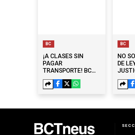
BC
BC
¡A CLASES SIN
NO SO
PAGAR
DE LE
TRANSPORTE! BC
JUSTI
FORTALECE
EN BC
PROGRAMA PARA
CONT
ESTUDIANTES
PSICO
SECC