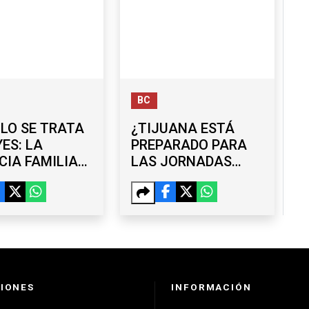
BC
LO SE TRATA
¿TIJUANA ESTÁ
YES: LA
PREPARADO PARA
CIA FAMILIAR
LAS JORNADAS
 SEGUIRÁ
LABORALES DE 40
ANDO CON
HORAS?
LOGÍA
EMPRESARIOS Y
COPARMEX
ANALIZAN RETOS
IONES
INFORMACIÓN