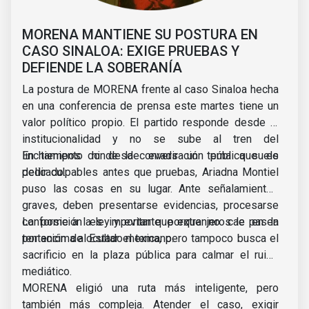
MORENA MANTIENE SU POSTURA EN
CASO SINALOA: EXIGE PRUEBAS Y
DEFIENDE LA SOBERANÍA
La postura de MORENA frente al caso Sinaloa hecha
en una conferencia de prensa este martes tiene un
valor político propio. El partido responde desde la
institucionalidad y no se sube al tren del
linchamiento ni desde evadir un tema que es
En tiempos donde la conversación pública suele
delicado.
pedir culpables antes que pruebas, Ariadna Montiel
puso las cosas en su lugar. Ante señalamientos
graves, deben presentarse evidencias, procesarse
conforme a la ley y evitar que extranjeros le pasen
La posición es importante porque no cae en la
por encima al Estado mexicano.
tentación de ocultar el tema, pero tampoco busca el
sacrificio en la plaza pública para calmar el ruido
mediático.
MORENA eligió una ruta más inteligente, pero
también más compleja. Atender el caso, exigir