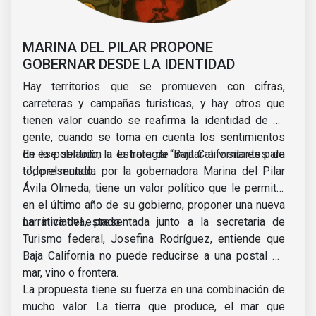
MARINA DEL PILAR PROPONE
GOBERNAR DESDE LA IDENTIDAD
Hay territorios que se promueven con cifras,
carreteras y campañas turísticas, y hay otros que
tienen valor cuando se reafirma la identidad de su
gente, cuando se toma en cuenta los sentimientos
de la población a la hora de invitar a visitantes de
En ese sentido, la estrategia “Baja California es para
todo el mundo.
ti”, presentada por la gobernadora Marina del Pilar
Ávila Olmeda, tiene un valor político que le permite,
en el último año de su gobierno, proponer una nueva
narrativa del estado.
La iniciativa, presentada junto a la secretaria de
Turismo federal, Josefina Rodríguez, entiende que
Baja California no puede reducirse a una postal de
mar, vino o frontera.
La propuesta tiene su fuerza en una combinación de
mucho valor. La tierra que produce, el mar que