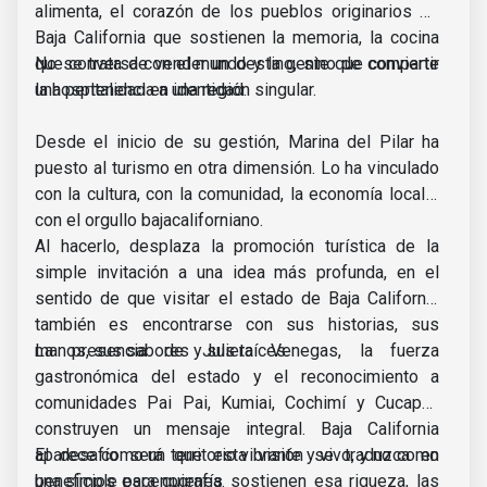
alimenta, el corazón de los pueblos originarios de
Baja California que sostienen la memoria, la cocina
que conversa con el mundo y la gente que convierte
No se trata de vender un destino, sino de compartir
la hospitalidad en identidad.
una pertenencia a una región singular.
Desde el inicio de su gestión, Marina del Pilar ha
puesto al turismo en otra dimensión. Lo ha vinculado
con la cultura, con la comunidad, la economía local y
con el orgullo bajacaliforniano.
Al hacerlo, desplaza la promoción turística de la
simple invitación a una idea más profunda, en el
sentido de que visitar el estado de Baja California
también es encontrarse con sus historias, sus
manos, sus sabores y sus raíces.
La presencia de Julieta Venegas, la fuerza
gastronómica del estado y el reconocimiento a
comunidades Pai Pai, Kumiai, Cochimí y Cucapah
construyen un mensaje integral. Baja California
aparece como un territorio vibrante y vivo, y no como
El desafío será que esta visión se traduzca en
una simple escenografía.
beneficios para quienes sostienen esa riqueza, las