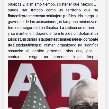
pruebas y, al mismo tiempo, sostener que México no
puede ser tratado como un territorio que se
subordina a intereses extranjeros.
Ese es precisamente el fondo político. No niega la
gravedad de las acusaciones, ni tampoco minimiza el
tema de seguridad en Sinaloa. La justicia se defiende
y se mantiene independiente a la presión diplomática
y los calendarios electorales, tanto de México como
La postura morenista se mantiene en que el combate
de Estados Unidos.
a la corrupción y al crimen organizado no significa
renunciar al debido proceso, sino que, por el
contrario, exige un proceso legal limpio,
investigando, probando y sancionando, y todo eso
sin subordinarse a nadie.