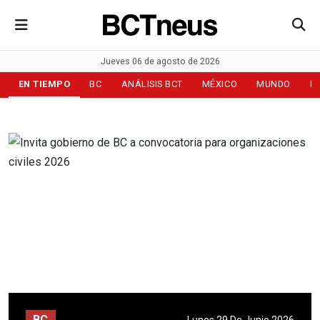
Jueves 06 de agosto de 2026
EN TIEMPO
BC
ANÁLISIS BCT
MÉXICO
MUNDO
D
BC
Lunes 29 De Junio 2026