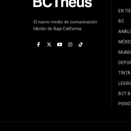
EN TI
BC
El nuevo medio de comunicación
híbrido de Baja California.
ANÁLI
MÉXI
MUND
DEPO
TINTA
LEGIS
BCT 
PERIÓ