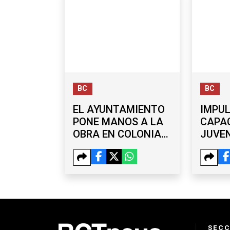
BC
BC
EL AYUNTAMIENTO
IMPU
PONE MANOS A LA
CAPA
OBRA EN COLONIAS
JUVEN
DE OTAY, LA MESA Y
TALL
SÁNCHEZ TABOADA
GRAT
TIJU
SECC