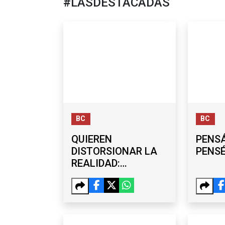
#LASDESTACADAS
BC
BC
QUIEREN
PENSÁ
DISTORSIONAR LA
PENS
REALIDAD:
BURGUEÑO
DESCARTA
VÍNCULOS
POLÍTICOS CON
CARLOS TORRES