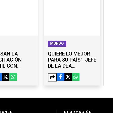
MUNDO
LSAN LA
QUIERE LO MEJOR
CITACIÓN
PARA SU PAÍS”: JEFE
IL CON
DE LA DEA
ERES
RESPALDA LABOR
UITOS EN
DE OMAR GARCÍA
ANA
HARFUCH
IONES
INFORMACIÓN