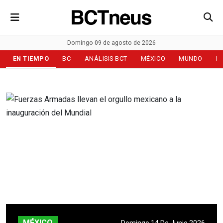
Domingo 09 de agosto de 2026
EN TIEMPO
BC
ANÁLISIS BCT
MÉXICO
MUNDO
D
MÉXICO
Domingo 14 De Junio 2026