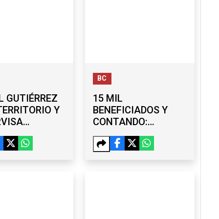
BC
L GUTIÉRREZ
15 MIL
TERRITORIO Y
BENEFICIADOS Y
RVISA
CONTANDO:
RAS EN LA
AVANZA ‘TIJUANA:
ERA ETAPA
CIUDAD LIMPIA’