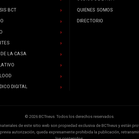
SIS BCT
QUIENES SOMOS
CO
DIRECTORIO
O
RTES
 DE LA CASA
LATIVO
BLOOD
DICO DIGITAL
© 2026 BCTneus. Todos los derechos reservados.
 materiales de este sitio web son propiedad exclusiva de BCTneus y están pr
ir previa autorización, queda expresamente prohibida la publicación, retransmis
los contenidos.