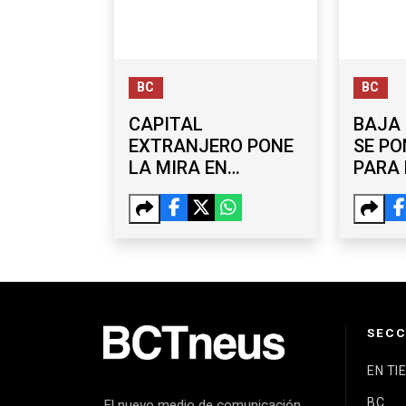
BC
BC
CAPITAL
BAJA 
EXTRANJERO PONE
SE PO
LA MIRA EN
PARA 
TIJUANA: 270.2 MDD
CLAS
EN EXPANSIÓN
INDUSTRIAL
SECC
EN TI
BC
El nuevo medio de comunicación