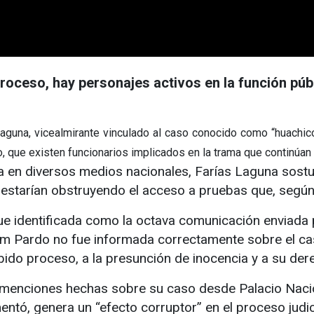
proceso, hay personajes activos en la función púb
na, vicealmirante vinculado al caso conocido como “huachicol 
 que existen funcionarios implicados en la trama que continúan
a en diversos medios nacionales, Farías Laguna sost
estarían obstruyendo el acceso a pruebas que, según 
fue identificada como la octava comunicación enviada p
aum Pardo no fue informada correctamente sobre el c
bido proceso, a la presunción de inocencia y a su de
s menciones hechas sobre su caso desde Palacio Nacion
tó, genera un “efecto corruptor” en el proceso judici