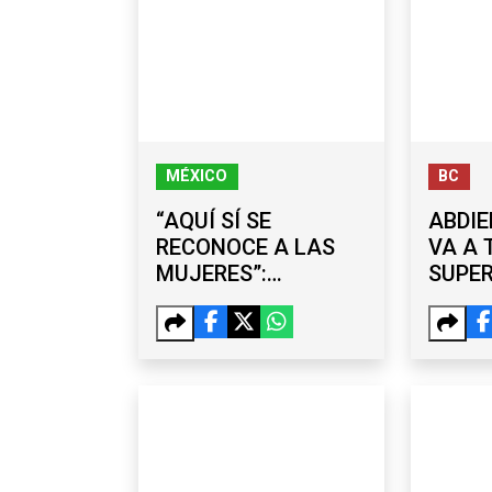
MÉXICO
BC
“AQUÍ SÍ SE
ABDIE
RECONOCE A LAS
VA A 
MUJERES”:
SUPE
SHEINBAUM
MEJO
DEFIENDE EL
TERC
LEGADO DE LA 4T