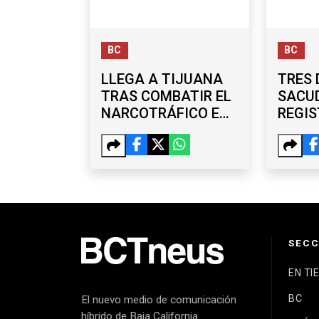
BC
BC
LLEGA A TIJUANA
TRES 
TRAS COMBATIR EL
SACU
NARCOTRÁFICO EN
REGIS
COLOMBIA; LANCE
DE TJ
HEGERLE ASUME
“CART
COMO NUEVO
INMOB
CÓNSUL DE EU
SUBR
EXDEL
LOS 
SECC
EN TI
BC
El nuevo medio de comunicación
híbrido de Baja California.