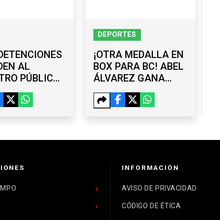
DEPORTES
DETENCIONES
¡OTRA MEDALLA EN
DEN AL
BOX PARA BC! ABEL
TRO PÚBLICO
ÁLVAREZ GANA
UANA Y AL
BRONCE EN SANTO
EL
DOMINGO 2026
ILIARIO”;
EGISTRADOR Y
EGADO, ENTRE
CAPTURADOS
IONES
INFORMACIÓN
EMPO
AVISO DE PRIVACIDAD
CÓDIGO DE ÉTICA