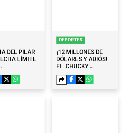
DEPORTES
A DEL PILAR
¡12 MILLONES DE
FECHA LÍMITE
DÓLARES Y ADIÓS!
EL 'CHUCKY'
IONARIOS QUE
LOZANO DEJA SAN
UEN COMPETIR
DIEGO Y "HUYE" AL
27
GALAXY