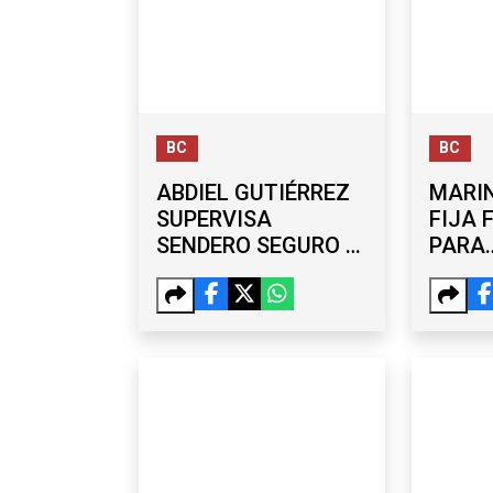
BC
BC
ABDIEL GUTIÉRREZ
MARIN
SUPERVISA
FIJA 
SENDERO SEGURO Y
PARA
NUEVA TECHUMBRE
FUNC
EN SECUNDARIA DE
BUSQ
MARIANO
EN 20
MATAMOROS