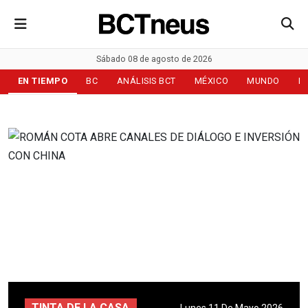
Sábado 08 de agosto de 2026
EN TIEMPO
BC
ANÁLISIS BCT
MÉXICO
MUNDO
D
TINTA DE LA CASA
Lunes 11 De Mayo 2026