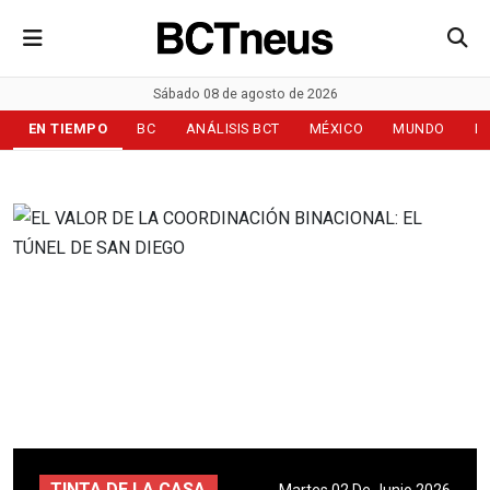
Sábado 08 de agosto de 2026
EN TIEMPO
BC
ANÁLISIS BCT
MÉXICO
MUNDO
D
TINTA DE LA CASA
Martes 02 De Junio 2026