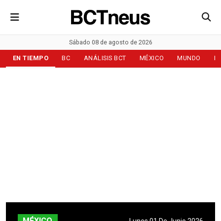
Sábado 08 de agosto de 2026
EN TIEMPO
BC
ANÁLISIS BCT
MÉXICO
MUNDO
D
MÉXICO
Lunes 01 De Junio 2026