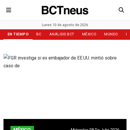
Lunes 10 de agosto de 2026
EN TIEMPO
BC
ANÁLISIS BCT
MÉXICO
MUNDO
D
MÉXICO
Miércoles 08 De Julio 2026